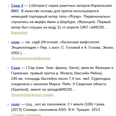
Саар 2
— («Шторм») серия ракетных катеров Израильских
3
ВМС. В качестве основы для пректа использовался
немецкий торпедный катер типа «Ягуар». Первоначально
строились на верфи Амио в Шербуре, (Франция). Первый
катер был спущен на воду 11 го апреля 1967 г.&#8230; …
Википедия
саар
— см. садб (Источник: «Кельтская мифология.
4
Энциклопедия.» Пер. с англ. С. Головой и А. Голова, Эксмо,
2002.) …
Энциклопедия мифологии
Саар
— I Сар (нем. Saar, франц. Sarre), река во Франции и
5
Германии, правый приток р. Мозель (бассейн Рейна).
246 км, площадь бассейна около 7,4 тыс. км2. Судоходна,
соединена с каналом Марна Рейн. II Саарская область
(Saarland), земля на западе&#8230; …
Энциклопедический словарь
саар
— сущ., кол во синонимов: 2 • земля (106) • река
6
(2073) Словарь синонимов ASIS. В.Н. Тришин. 2013 …
Словарь синонимов