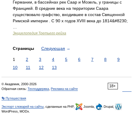
Германии, в бассейнах рек Саар и Мозель, у границы с
Францией. В средние века на территории Саара
существовало графство, входившее в состав Священной
Римской империи . С 90 х годов XVIII века до 1814&#8230;
…
Энциклопедия Третьего рейха
Страницы
Следующая
→
1
2
3
4
5
6
7
8
9
10
11
12
13
© Академик, 2000-2026
18+
Обратная связь:
Техподдержка
,
Реклама на сайте
👣 Путешествия
Экспорт словарей на сайты
, сделанные на PHP,
Joomla,
Drupal,
WordPress, MODx.