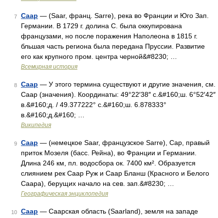
Саар
— (Saar, франц. Sarre), река во Франции и Юго Зап.
7
Германии. В 1729 г. долина С. была оккупирована
французами, но после поражения Наполеона в 1815 г.
бльшая часть региона была передана Пруссии. Развитие
его как крупного пром. центра черной&#8230; …
Всемирная история
Саар
— У этого термина существуют и другие значения, см.
8
Саар (значения). Координаты: 49°22′38″ с.&#160;ш. 6°52′42″
в.&#160;д. / 49.377222° с.&#160;ш. 6.878333°
в.&#160;д.&#160; …
Википедия
Саар
— (немецкое Saar, французское Sarre), Cap, правый
9
приток Мозеля (басс. Рейна), во Франции и Германии.
Длина 246 км, пл. водосбора ок. 7400 км². Образуется
слиянием рек Саар Руж и Саар Бланш (Красного и Белого
Саара), берущих начало на сев. зап.&#8230; …
Географическая энциклопедия
Саар
— Саарская область (Saarland), земля на западе
10