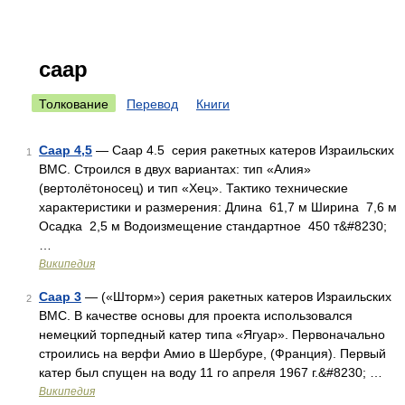
саар
Толкование
Перевод
Книги
Саар 4,5
— Саар 4.5 серия ракетных катеров Израильских
1
ВМС. Строился в двух вариантах: тип «Алия»
(вертолётоносец) и тип «Хец». Тактико технические
характеристики и размерения: Длина 61,7 м Ширина 7,6 м
Осадка 2,5 м Водоизмещение стандартное 450 т&#8230;
…
Википедия
Саар 3
— («Шторм») серия ракетных катеров Израильских
2
ВМС. В качестве основы для проекта использовался
немецкий торпедный катер типа «Ягуар». Первоначально
строились на верфи Амио в Шербуре, (Франция). Первый
катер был спущен на воду 11 го апреля 1967 г.&#8230; …
Википедия